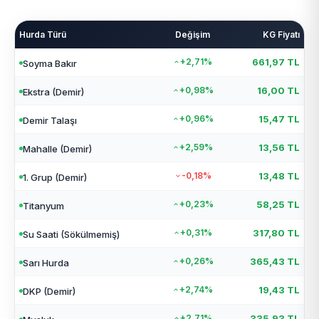
Hurda Türü
Değişim
KG Fiyatı
+2,71%
661,97 TL
Soyma Bakır
+0,98%
16,00 TL
Ekstra (Demir)
+0,96%
15,47 TL
Demir Talaşı
+2,59%
13,56 TL
Mahalle (Demir)
-0,18%
13,48 TL
1. Grup (Demir)
+0,23%
58,25 TL
Titanyum
+0,31%
317,80 TL
Su Saati (Sökülmemiş)
+0,26%
365,43 TL
Sarı Hurda
+2,74%
19,43 TL
DKP (Demir)
+2,71%
335,93 TL