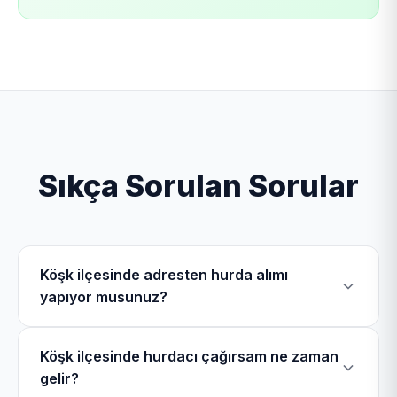
Sıkça Sorulan Sorular
Köşk ilçesinde adresten hurda alımı
yapıyor musunuz?
Evet, Köşk Hurdacı olarak Köşk ilçesinde Ovaköy
Köşk ilçesinde hurdacı çağırsam ne zaman
Mahallesi, Soğukkuyu Mahallesi, Cumadere
gelir?
Mahallesi, Karatepe Mahallesi dahil olmak üzere