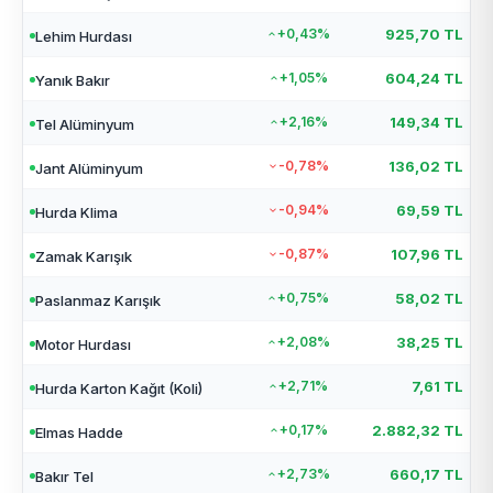
+0,43%
925,70 TL
Lehim Hurdası
+1,05%
604,24 TL
Yanık Bakır
+2,16%
149,34 TL
Tel Alüminyum
-0,78%
136,02 TL
Jant Alüminyum
-0,94%
69,59 TL
Hurda Klima
-0,87%
107,96 TL
Zamak Karışık
+0,75%
58,02 TL
Paslanmaz Karışık
+2,08%
38,25 TL
Motor Hurdası
+2,71%
7,61 TL
Hurda Karton Kağıt (Koli)
+0,17%
2.882,32 TL
Elmas Hadde
+2,73%
660,17 TL
Bakır Tel