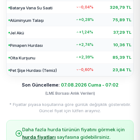
-0,04%
326,79 TL
Batarya Vana Su Saati
+0,28%
75,89 TL
Alüminyum Talaşı
+1,24%
37,29 TL
Jel Akü
+2,74%
10,36 TL
Pimapen Hurdası
+2,39%
85,39 TL
Olta Kurşunu
-0,60%
23,84 TL
Pet Şişe Hurdası (Temiz)
Son Güncelleme:
07.08.2026 Cuma - 07:02
(LME Borsası Anlık Verileri)
* Fiyatlar piyasa koşullarına göre günlük değişiklik gösterebilir.
Güncel fiyat için lütfen arayınız.
Daha fazla hurda türünün fiyatını görmek için
hurda fiyatları
sayfasına gidebilirsiniz.