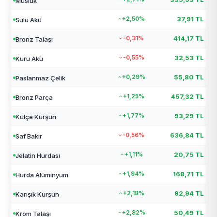
Musluk
+2,50%
37,91 TL
Sulu Akü
-0,31%
414,17 TL
Bronz Talaşı
-0,55%
32,53 TL
Kuru Akü
+0,29%
55,80 TL
Paslanmaz Çelik
+1,25%
457,32 TL
Bronz Parça
+1,77%
93,29 TL
Külçe Kurşun
-0,56%
636,84 TL
Saf Bakır
+1,11%
20,75 TL
Jelatin Hurdası
+1,94%
168,71 TL
Hurda Alüminyum
+2,18%
92,94 TL
Karışık Kurşun
+2,82%
50,49 TL
Krom Talaşı