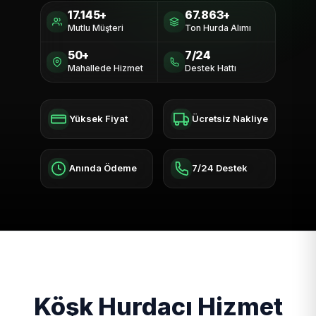
17.145+
67.863+
Mutlu Müşteri
Ton Hurda Alımı
50+
7/24
Mahallede Hizmet
Destek Hattı
Yüksek Fiyat
Ücretsiz Nakliye
Anında Ödeme
7/24 Destek
Köşk Hurdacı Hizmet